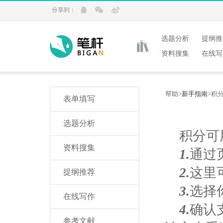
分享到：
选题分析
提纲推
资料搜集
在线写
帮助>
新手指南
>
积
表单填写
选题分析
积分可
资料搜集
1.
通过
2.
这里
提纲推荐
3.
选择
在线写作
4.
确认
参考文献